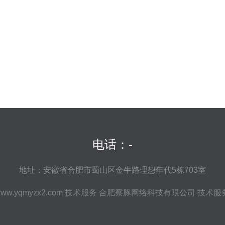
电话：-
地址：安徽省合肥市蜀山区金牛路理想年代5栋703室
ww.yqmyzx2.com
技术服务
合肥察豚网络科技有限公司
技术服