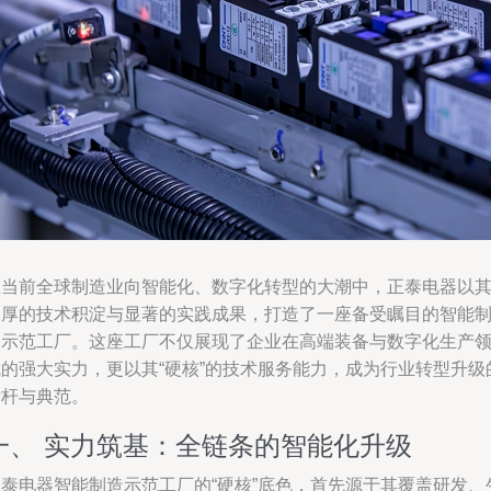
在当前全球制造业向智能化、数字化转型的大潮中，正泰电器以
深厚的技术积淀与显著的实践成果，打造了一座备受瞩目的智能
造示范工厂。这座工厂不仅展现了企业在高端装备与数字化生产
域的强大实力，更以其“硬核”的技术服务能力，成为行业转型升级
标杆与典范。
一、 实力筑基：全链条的智能化升级
正泰电器智能制造示范工厂的“硬核”底色，首先源于其覆盖研发、