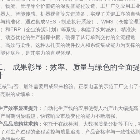
产、物流、管理等全价值链的深度智能化改造。工厂广泛应用工
机器人、智能传感、机器视觉等先进装备，实现了关键工序的自
化与精准化。通过集成MES（制造执行系统）、WMS（仓储管理
统）和ERP（企业资源计划）等系统，构建了实时感知、精准决
策、动态优化的生产指挥中枢，确保了从订单到交付的全流程透
明、高效与柔性。这种以扎实的硬件投入和系统集成能力为支撑
智能化底座，是其实力的直观体现。
二、 成果彰显：效率、质量与绿色的全面提
升
“硬核”与否，最终需要用成果来检验。正泰电器的示范工厂交出了
份亮眼的成绩单：
生产效率显著提升
：自动化生产线的应用使得人均产出大幅提高
生产周期明显缩短，快速响应市场变化的能力不断增强。
产品品质精益求精
：依托于在线检测、大数据质量分析等手段，
现了对生产过程的全程监控与质量追溯，产品合格率与一致性达
行业领先水平。