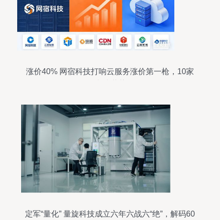
涨价40% 网宿科技打响云服务涨价第一枪，10家
CDN龙头蓄势待发
定军“量化” 量旋科技成立六年六战六“绝”，解码60