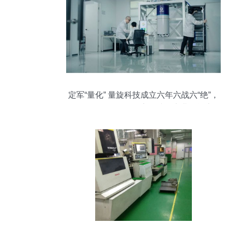
定军“量化” 量旋科技成立六年六战六“绝”，
解码60余月的量子赛道唯一商业可能点